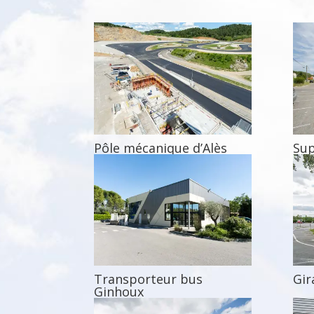
Pôle mécanique d’Alès
Sup
Transporteur bus
Gir
Ginhoux