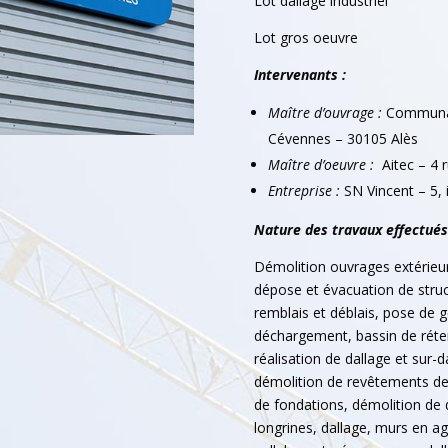
Lot dallage industriel
Lot gros oeuvre
Intervenants :
Maître d’ouvrage :
Communaut
Cévennes – 30105 Alès
Maître d’oeuvre :
Aitec – 4 r
Entreprise :
SN Vincent – 5,
Nature des travaux effectués 
Démolition ouvrages extérieurs
dépose et évacuation de struc
remblais et déblais, pose de g
déchargement, bassin de réten
réalisation de dallage et sur-d
démolition de revêtements de
de fondations, démolition de 
longrines, dallage, murs en a